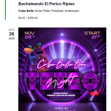
e
Bachateando El Perico Ripiao
s
t
Cuba Bella
Grote Pieter Potstraat, Antwerpen
a
c
€6,00 – €300,00
a
d
o
NOV
28
2025