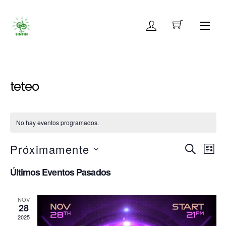
Skip
to
Men
content
teteo
No hay eventos programados.
Próximamente
Navega
Nav
B
L
de
U
S
de
I
Últimos Eventos Pasados
vist
S
e
S
búsque
de
C
l
T
y
e
A
Eve
NOV
A
28
c
R
vistas
2025
c