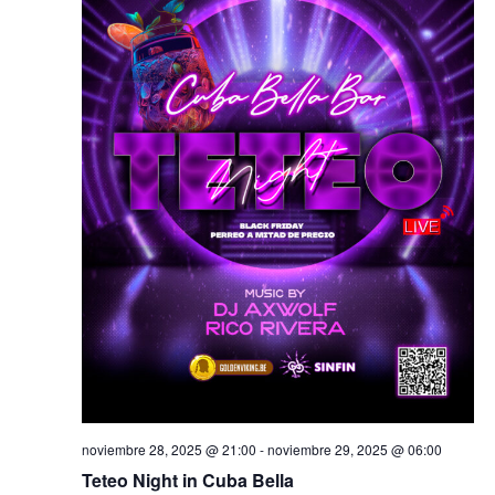
de
i
Eventos
o
n
a
r
f
e
c
h
a
.
noviembre 28, 2025 @ 21:00
-
noviembre 29, 2025 @ 06:00
Teteo Night in Cuba Bella